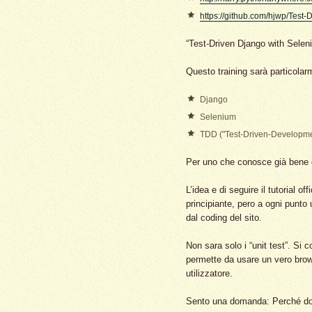
https://github.com/hjwp/Test-
“Test-Driven Django with Seleni
Questo training sarà particolarm
Django
Selenium
TDD ("Test-Driven-Developme
Per uno che conosce già bene qu
L’idea e di seguire il tutorial o
principiante, pero a ogni punto
dal coding del sito.
Non sara solo i “unit test”. Si 
permette da usare un vero browse
utilizzatore.
Sento una domanda: Perché dov