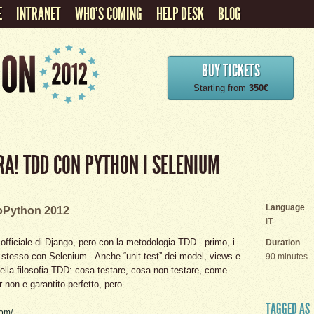
E
INTRANET
WHO'S COMING
HELP DESK
BLOG
BUY TICKETS
Starting from
350€
RA! TDD CON PYTHON I SELENIUM
Language
oPython 2012
IT
l officiale di Django, pero con la metodologia TDD - primo, i
Duration
er stesso con Selenium - Anche “unit test” dei model, views e
90 minutes
ella filosofia TDD: cosa testare, cosa non testare, come
r non e garantito perfetto, pero
TAGGED AS
com/