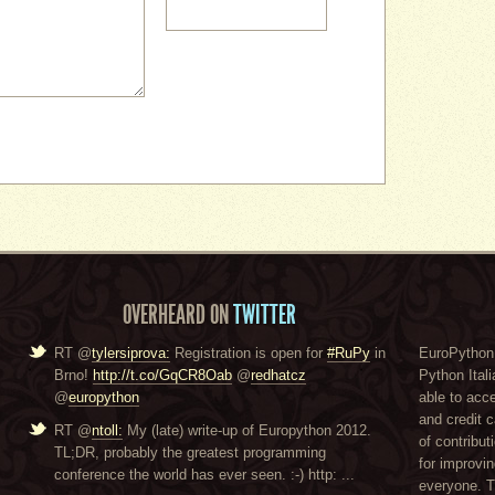
OVERHEARD ON
TWITTER
RT @
tylersiprova:
Registration is open for
#RuPy
in
EuroPython 
Brno!
http://t.co/GqCR8Oab
@
redhatcz
Python Itali
@
europython
able to acc
and credit 
RT @
ntoll:
My (late) write-up of Europython 2012.
of contribut
TL;DR, probably the greatest programming
for improvi
conference the world has ever seen. :-) http: ...
everyone. 