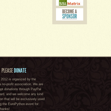
PLEASE
DONATE
2012 is organized by the
a no-profit association. We are
ept donations through PayPal
card, and we welcome any kind
ion that will be exclusively used
ng the EuroPython event for
Thanks!