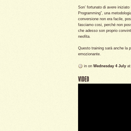
Son’ fortunato di avere iniziat
Programming”, una metodologia
conversione non era facile, po
fasciamo cosi, perché non poss
che adesso son proprio convinto
neofita.
Questo training sarà anche la pr
emozionante.
in
on
Wednesday 4 July
at
VIDEO