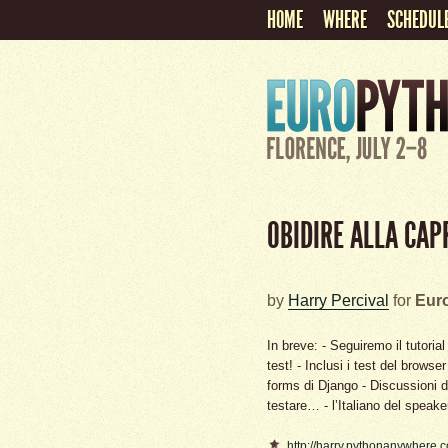
HOME
WHERE
SCHEDUL
OBIDIRE ALLA CAP
by
Harry Percival
for
Eur
In breve: - Seguiremo il tutoria
test! - Inclusi i test del brows
forms di Django - Discussioni d
testare… - l’Italiano del speake
http://harry.pythonanywhere.