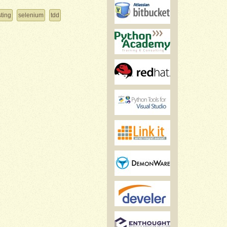
sting
selenium
tdd