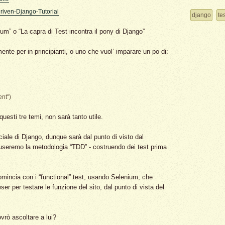
Driven-Django-Tutorial
django
te
um” o “La capra di Test incontra il pony di Django”
ente per in principianti, o uno che vuol’ imparare un po di:
nt")
esti tre temi, non sarà tanto utile.
fficiale di Django, dunque sarà dal punto di visto dal
 useremo la metodologia “TDD” - costruendo dei test prima
comincia con i “functional” test, usando Selenium, che
r per testare le funzione del sito, dal punto di vista del
rò ascoltare a lui?