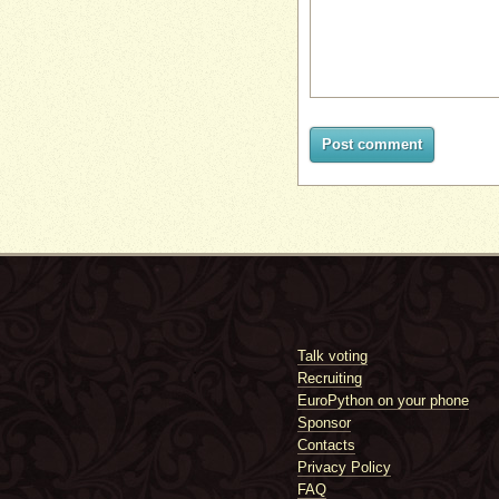
Post comment
Talk voting
Recruiting
EuroPython on your phone
Sponsor
Contacts
Privacy Policy
FAQ